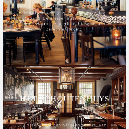
Laagdrempelig, gezellig en de hele dag
geopend. De Brasserie serveert lunch en
diner, waarbij je heerlijke, huisgemaakte
gerechten proeft.
HET SCHOUTENHUYS
Dineren, maar dan nét even anders. Aan