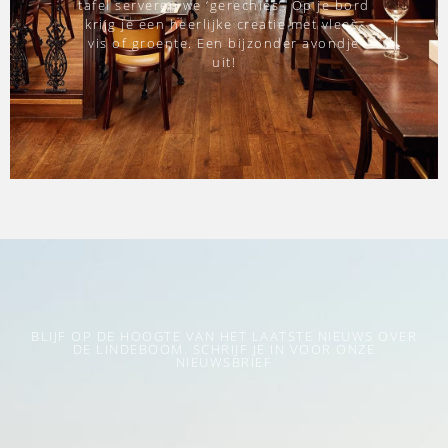
tafel serveren we ‘gerechies’. Op je bord
krijg je een heerlijke creatie met vlees,
vis of groente. Een bijzonder avondje
uit!
BLIJF OP DE HOOGTE VAN HET LAATSTE NIEUWS OVER
DE LINDEBOOM. SCHRIJF JE IN VOOR ONZE
NIEUWSBRIEF