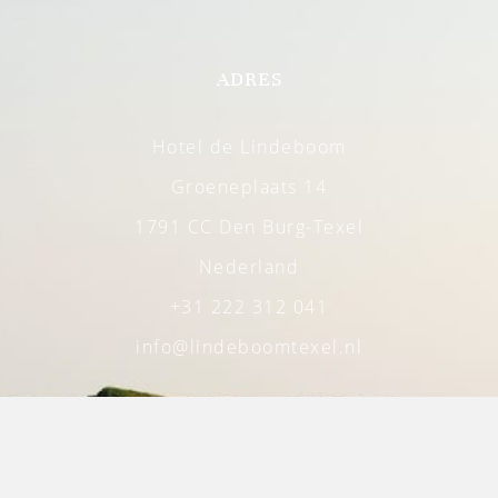
ADRES
Hotel de Lindeboom
Groeneplaats 14
1791 CC Den Burg-Texel
Nederland
+31 222 312 041
info@lindeboomtexel.nl
DE LINDEBOOM
Locatie