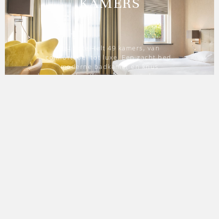
KAMERS
Het hotel telt 49 kamers, van
comfortabel tot luxe. Een zacht bed,
moderne badkamer en knus
loungehoekje. Kies je favoriete kamer en
geniet van een gastvrij verblijf op Texel.
RESTAURANTS