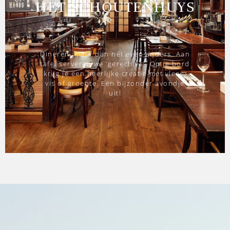
HET SCHOUTENHUYS
Dineren, maar dan nét even anders. Aan
tafel serveren we ‘gerechies’. Op je bord
krijg je een heerlijke creatie met vlees,
vis of groente. Een bijzonder avondje
uit!