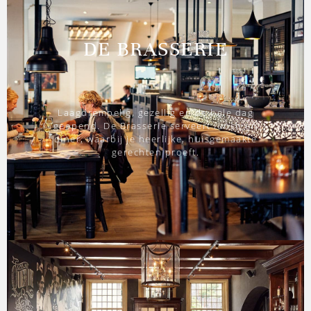
DE BRASSERIE
Laagdrempelig, gezellig en de hele dag
geopend. De Brasserie serveert lunch en
diner, waarbij je heerlijke, huisgemaakte
gerechten proeft.