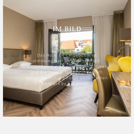
IM BILD
Das Hotel De Lindeboom ist
stimmungsvoll und authentisch.
Entdecken Sie die luxuriösen Zimmer
und die Texeler Gastfreundschaft.
Sehen Sie sich die Fotos an, um einen
Eindruck zu bekommen!