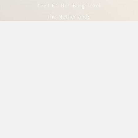
1791 CC Den Burg-Texel
The Netherlands
+31 222 312 041
info@lindeboomtexel.nl
DE LINDEBOOM
Ort
Texel
Galerie
Stellenangebote
INFORMATIONEN