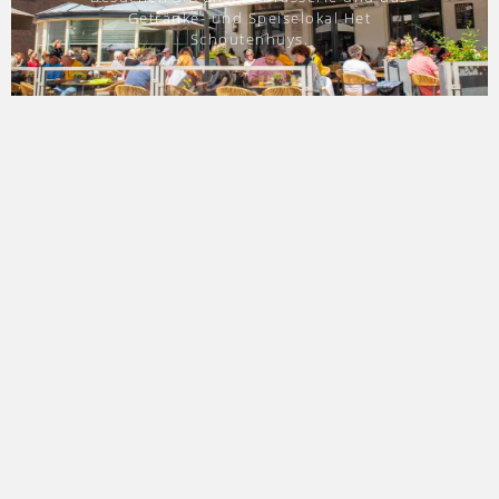
Getränke- und Speiselokal Het
Schoutenhuys.
ZIMMER
Unser Hotel verfügt über 49 Zimmer, von
komfortabel bis luxuriös. Ein weiches
Bett, ein modernes Bad und eine
gemütliche Sitzecke. Das ist