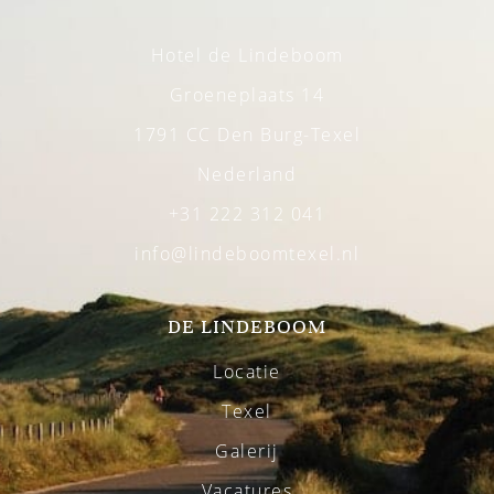
Hotel de Lindeboom
Groeneplaats 14
1791 CC Den Burg-Texel
Nederland
+31 222 312 041
info@lindeboomtexel.nl
DE LINDEBOOM
Locatie
Texel
Galerij
Vacatures