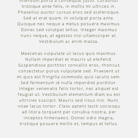
interdum porta a consequat justo. Curabitur
tristique ante felis, in mollis mi ultrices in.
Phasellus auctor cursus eros sed scelerisque.
Sed at erat quam. In volutpat porta ante.
Quisque nec neque a metus posuere maximus.
Donec sed volutpat tellus. Integer maximus
nunc neque, at egestas nisi ullamcorper at.
Vestibulum ac enim massa.
Maecenas vulputate ut lacus quis maximus.
Nullam imperdiet et mauris ut eleifend.
Suspendisse porttitor convallis eros, rhoncus
consectetur purus vulputate sed. Praesent ut
mi quis est fringilla commodo quis iaculis sem.
Sed fermentum id nulla imperdiet porttitor.
Integer venenatis felis tortor, nec aliquet est
feugiat ut. Vestibulum elementum diam eu est
ultricies suscipit. Mauris sed risus nisi. Nunc
vitae lacus tortor. Class aptent taciti sociosqu
ad litora torquent per conubia nostra, per
inceptos himenaeos. Donec odio magna,
tristique posuere mollis et, tempus et tellus.