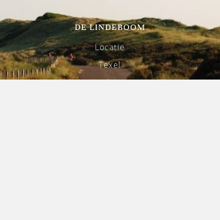
DE LINDEBOOM
Locatie
Texel
Galerij
Vacatures
INFORMATIE
Contact
Disclaimer
Privacyverklaring
Uniforme Voorwaarden Horeca