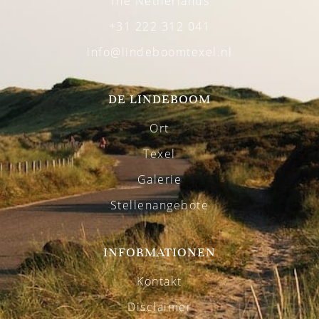
The Netherlands
+31 222 312 041
info@lindeboomtexel.nl
DE LINDEBOOM
Ort
Texel
Galerie
Stellenangebote
INFORMATIONEN
Kontakt
Disclaimer