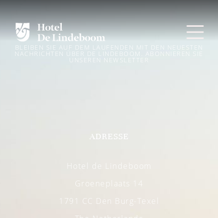
BLEIBEN SIE AUF DEM LAUFENDEN MIT DEN NEUESTEN
NACHRICHTEN ÜBER DE LINDEBOOM. ABONNIEREN SIE
UNSEREN NEWSLETTER
ADRESSE
Hotel de Lindeboom
Groeneplaats 14
1791 CC Den Burg-Texel